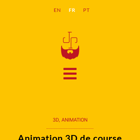
FR
EN
PT
3D
,
ANIMATION
Animation 3D de course