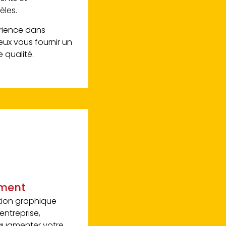
les.
rience dans
peux vous fournir un
e qualité.
ment
tion graphique
entreprise,
 augmenter votre