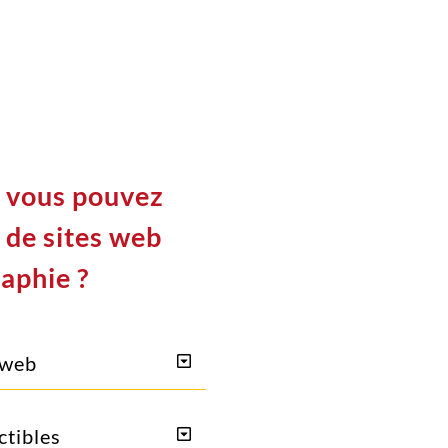
 vous pouvez
s de sites web
raphie ?
 web
ctibles