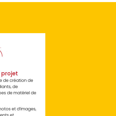
 projet
 de création de
liants, de
pes de matériel de
hotos et d’images,
ents et