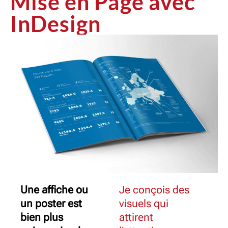
Mise en Page avec
InDesign
Une affiche ou
Je conçois des
un poster est
visuels qui
bien plus
attirent